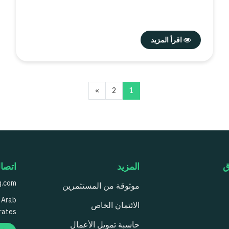
اقرأ المزيد
التالي
»
2
1
ق
المزيد
اتصا
q.com
موثوقة من المستثمرين
d Arab
الائتمان الخاص
rates
حاسبة تمويل الأعمال