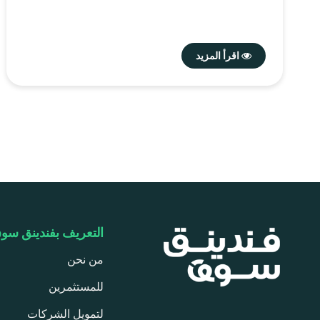
اقرأ المزيد
التعريف بفندينق سو
من نحن
للمستثمرين
لتمويل الشركات