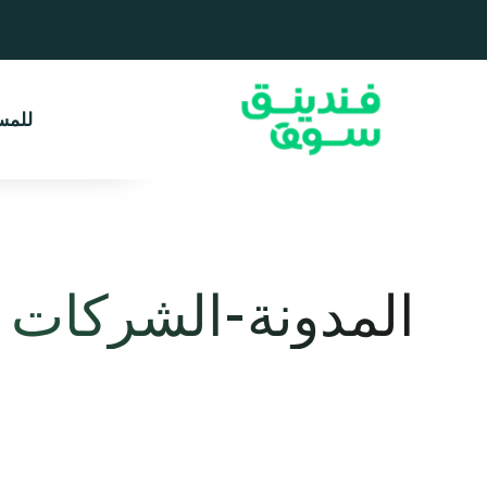
تستخدم هذه الصفحة
التصفح. بالنقر فو
الكوكيز للتحليل وا
للمس
على تجربتك
للتفا
المدونة-الشركات 