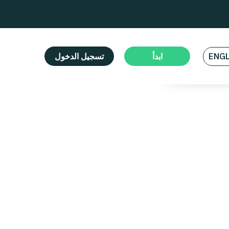
بل
فض
ابدأ
تسجيل الدخول