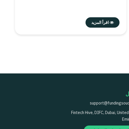
اقرأ المزيد
ل
support@fundingsou
Fintech Hive, DIFC, Dubai, Unite
Emi