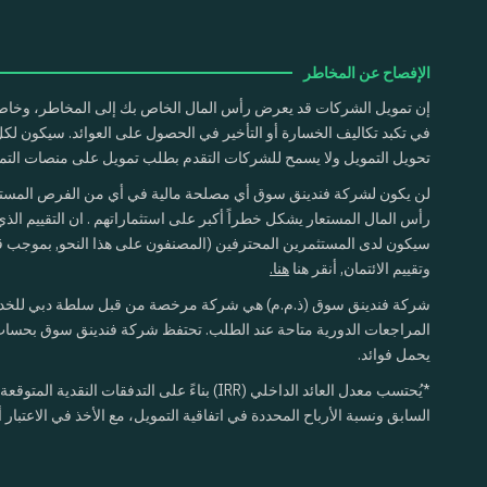
الإفصاح عن المخاطر
إن تمويل الشركات قد يعرض رأس المال الخاص بك إلى المخاطر، وخاصة
في تكبد تكاليف الخسارة أو التأخير في الحصول على العوائد. سيكون لك
تحويل التمويل ولا يسمح للشركات التقدم بطلب تمويل على منصات التمو
لن يكون لشركة فندينق سوق أي مصلحة مالية في أي من الفرص المستقبلية
رأس المال المستعار يشكل خطراً أكبر على استثماراتهم . ان التقييم الذي
سيكون لدى المستثمرين المحترفين (المصنفون على هذا النحو, بموجب قوا
وتقييم الائتمان, أنقر هنا
هنا.
شركة فندينق سوق (ذ.م.م) هي شركة مرخصة من قبل سلطة دبي للخدمات المالية بموجب الرخصة التجارية رقم (F005822) و
المراجعات الدورية متاحة عند الطلب. تحتفظ شركة فندينق سوق بحساب بنكي
يحمل فوائد.
*يُحتسب معدل العائد الداخلي (IRR) بناءً عل
السابق ونسبة الأرباح المحددة في اتفاقية التمويل، مع الأخذ في الاعتبا