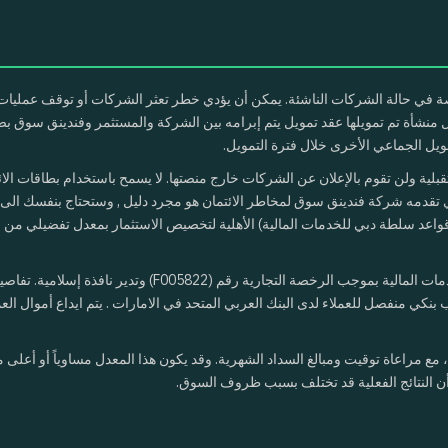
 في حالة الشركات الناشئة. يمكن أن يؤدي خطر تعثر الشركات أو توقف عمليات
ل منشأة تم تمويلها عقد تمويل يتم إبرامه بين الشركة والمستثمر وفندينق سوق ب
يل الجماعي الأخرى خلال فترة التمويل.
 ولن تقوم بالإعلان عن الشركات خارج منصتها. لا يسمح باستخدام بطاقات الائتم
 تقدمه شركة فندينق سوق لمخاطر الائتمان هو مجرد دليل , وستحتاج بنفسك الى تقيي
عد سلطة دبي للخدمات المالية) الأهلية لتخصيص الاستثمار بمعدل تفضيلي من خل
تدير نافذة إسلامية. تفاصيل هيئة الرقابة الشرعية متاحة على موقعنا
 منفصل للعملاء لدى البنك العربي المتحد في الامارات . يتم ايداع أموال العمل
ى التدفقات النقدية المتوقعة، مع مراعاة توقيت ومبالغ السداد الشهرية. وقد يكون هذا المعدل مساو
ر أن النتائج الفعلية قد تختلف بسبب ظروف السوق.