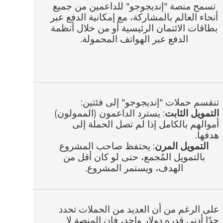
تسمح منصة "إنديجوجو" للداعمين من جميع
أنحاء العالم بالمشاركة، مع إمكانية الدفع عبر
بطاقات الائتمان الرئيسية أو من خلال أنظمة
الدفع عبر الهواتف المحمولة.
تنقسم حملات "إنديجوجو" إلى فئتين:
التمويل الثابت
: يسترد الداعمون (الممولون)
أموالهم بالكامل إذا لم تصل الحملة إلى
هدفها.
التمويل المرن
: يحتفظ صاحب المشروع
بالتمويل المُجمع، حتى لو كان أقل من
الهدف، ويستمر المشروع.
على الرغم من أن العديد من الحملات تحدد
حدًا أدنى قدره دولار واحد، فإن المنصة لا