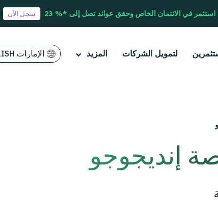
استثمر في الائتمان الخاص وحقق عوائد تصل إلى *% 23
سجل الآن
تثمرين
لتمويل الشركات
المزيد
الإمارات ENGLISH
صة إنديجوجو