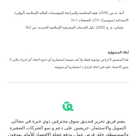
أمة، م. س. (2019): هيئة المحاسبة والمراجعة للمؤسسات المالية الإسلامية (آيوفي)،
الاستدامة (سويسرا)، 11(1)، الصفحات 1–14.
عثماني، م. ع. (2015): دليل الخدمات المصرفية الإسلامية الجديدة، ص 342.
إخلاء المسؤولية
هذا المنشور لأغراض توعوية فقط ولا يُعد نصيحة استثمارية أو دعوة لاتخاذ أي إجراء مالي. لا
يجوز الاعتماد عليه في اتخاذ قرارات استثمارية أو تمويلية.
يضم فريق تحرير فندينق سوق محترفين ذوي خبرة في مجالي
التمويل والاستثمار، حريصين على دعم و نمو الشركات الصغيرة
والمتوسطة، خلق فرص عمل، ودفع عجلة الاقتصاد للأمام. يهدفون