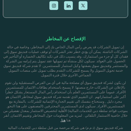
الإفصاح عن المخاطر
إن تمويل الشركات قد يعرض رأس المال الخاص بك إلى المخاطر، وخاصة في حالة
الشركات الناشئة. يمكن أن يؤدي خطر تعثر الشركات أو توقف عمليات فندينق سوق إلى
فقدان كل أو جزء من استثمارك، وقد يتسبب ذلك في تكبد تكاليف الخسارة أو التأخير في
الحصول على العوائد. سيكون لكل منشأة تم تمويلها عقد تمويل يتم إبرامه بين الشركة
والمستثمر وفندينق سوق بصفتها وكيل استثمار للمستثمرين. لا تقدم شركة فندينق سوق
خدمة تحويل التمويل ولا يسمح للشركات التقدم بطلب تمويل على منصات التمويل
الجماعي الأخرى خلال فترة التمويل.
لن يكون لشركة فندينق سوق أي مصلحة مالية في أي من الفرص المستقبلية ولن تقوم
بالإعلان عن الشركات خارج منصتها. لا يسمح باستخدام بطاقات الائتمان للمستثمرين
الأفراد, عموماً على المستثمرين العلم بأن استخدام رأس المال المستعار يشكل خطراً
أكبر على استثماراتهم . ان التقييم الذي تقدمه شركة فندينق سوق لمخاطر الائتمان هو
مجرد دليل , وستحتاج بنفسك الى تقييم الجدارة الإئتمانية للشركات. بالمقارنة مع
المستثمرين الأفراد, سيكون لدى المستثمرين المحترفين (المصنفون على هذا النحو,
بموجب قواعد سلطة دبي للخدمات المالية) الأهلية لتخصيص الاستثمار بمعدل تفضيلي من
خلال خاصية الاستثمار التلقائي . لمزيد من المعلومات حول المخاطر وتقييم الائتمان, أنقر
هنا
هنا.
شركة فندينق سوق (ذ.م.م) هي شركة مرخصة من قبل سلطة دبي للخدمات المالية