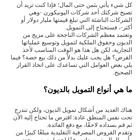
كل شيء يأتي بثمن حتى المال؛ فإذا كنت تريد أن
تصبح شركتك أحد شركات اليونيكورن -وهي
الشركات الناشئة التي تبلغ قيمتها مليار دولار أو
أكثر-، فستحتاج إلى التمويل.
وتعتمد معظم الشركات الناجحة على مزيج من
الديون وحقوق الملكية لتمويل وتوسيع عملياتها
التجارية، لكن هل هذا هو الوقت المناسب لأخذ
القرض؟ هل يجب عليك بدلاً من ذلك بيع حصة؟ فيما
يلي بعض العوامل التي تساعدك على اتخاذ القرار
الصحيح.
ما هي أنواع التمويل بالديون؟
هناك العديد من أشكال تمويل الديون، ولكن تندرج
تحت نفس المنطق عادة: اقترض ما تحتاج إليه الآن
ثم قم بسداده لاحقًا، مع دفع الفائدة.
وتقدم القروض المصرفية التقليدية مبلغًا كبيرًا من
رأس المال يتم سداده وفقًا لجدول زمني محدد،