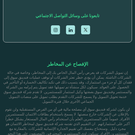
تابعونا على وسائل التواصل الاجتماعي
الإفصاح عن المخاطر
إن تمويل الشركات قد يعرض رأس المال الخاص بك إلى المخاطر، وخاصة في حالة
الشركات الناشئة. يمكن أن يؤدي خطر تعثر الشركات أو توقف عمليات فندينق سوق إلى
فقدان كل أو جزء من استثمارك، وقد يتسبب ذلك في تكبد تكاليف الخسارة أو التأخير في
الحصول على العوائد. سيكون لكل منشأة تم تمويلها عقد تمويل يتم إبرامه بين الشركة
والمستثمر وفندينق سوق بصفتها وكيل استثمار للمستثمرين. لا تقدم شركة فندينق سوق
خدمة تحويل التمويل ولا يسمح للشركات التقدم بطلب تمويل على منصات التمويل
الجماعي الأخرى خلال فترة التمويل.
لن يكون لشركة فندينق سوق أي مصلحة مالية في أي من الفرص المستقبلية ولن تقوم
بالإعلان عن الشركات خارج منصتها. لا يسمح باستخدام بطاقات الائتمان للمستثمرين
الأفراد, عموماً على المستثمرين العلم بأن استخدام رأس المال المستعار يشكل خطراً
أكبر على استثماراتهم . ان التقييم الذي تقدمه شركة فندينق سوق لمخاطر الائتمان هو
مجرد دليل , وستحتاج بنفسك الى تقييم الجدارة الإئتمانية للشركات. بالمقارنة مع
المستثمرين الأفراد, سيكون لدى المستثمرين المحترفين (المصنفون على هذا النحو,