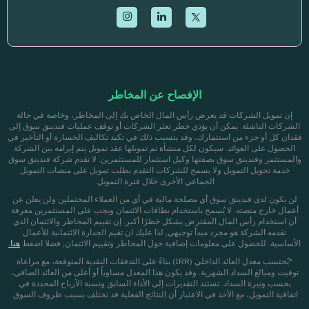
الإفصاح عن المخاطر
إن تمويل الشركات قد يعرض رأس المال الخاص بك إلى المخاطر، وخاصة في حالة
الشركات الناشئة. يمكن أن يؤدي خطر تعثر الشركات أو توقف عمليات فندينق سوق إلى
فقدان كل أو جزء من استثمارك، وقد يتسبب ذلك في تكبد تكاليف الخسارة أو التأخير في
الحصول على العوائد. سيكون لكل منشأة تم تمويلها عقد تمويل يتم إبرامه بين الشركة
والمستثمر وفندينق سوق بصفتها وكيل استثمار للمستثمرين. لا تقدم شركة فندينق سوق
خدمة تحويل التمويل ولا يسمح للشركات التقدم بطلب تمويل على منصات التمويل
الجماعي الأخرى خلال فترة التمويل.
لن يكون لدى فندينق سوق أي مصلحة مالية في أي من العملاء المحتملين ولن يعلن عن
أعمال خارج منصته. لا يُسمح باستخدام بطاقات الائتمان ويجب على المستثمرين معرفة
أن استخدام رأس المال المقترض يشكل خطرًا أكبر. إن تقييم المخاطر والائتمان الذي
تقدمه الشركة هو مجرد مبدأ توجيهي, لذا عليك ان تقيم الجدارة الائتمانية للأعمال
الأساسية. للحصول على معلومات إضافية حول المخاطر وتقييم الائتمان, فضلا اضغط
هنا.
*يُحتسب معدل العائد الداخلي (IRR) بناءً على التدفقات النقدية المتوقعة، مع مراعاة
توقيت ومبالغ السداد الشهرية. وقد يكون هذا المعدل مساوياً أو أعلى من العائد الصافي،
بحسب وتيرة السداد. تستند التقديرات إلى الأداء السابق ونسبة الأرباح المحددة في
اتفاقية التمويل، مع الأخذ في الاعتبار أن النتائج الفعلية قد تختلف بسبب ظروف السوق.