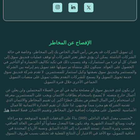
الإفصاح عن المخاطر
إن تمويل الشركات قد يعرض رأس المال الخاص بك إلى المخاطر، وخاصة في حالة
الشركات الناشئة. يمكن أن يؤدي خطر تعثر الشركات أو توقف عمليات فندينق سوق إلى
فقدان كل أو جزء من استثمارك، وقد يتسبب ذلك في تكبد تكاليف الخسارة أو التأخير في
الحصول على العوائد. سيكون لكل منشأة تم تمويلها عقد تمويل يتم إبرامه بين الشركة
والمستثمر وفندينق سوق بصفتها وكيل استثمار للمستثمرين. لا تقدم شركة فندينق سوق
خدمة تحويل التمويل ولا يسمح للشركات التقدم بطلب تمويل على منصات التمويل
الجماعي الأخرى خلال فترة التمويل.
لن يكون لدى فندينق سوق أي مصلحة مالية في أي من العملاء المحتملين ولن يعلن عن
أعمال خارج منصته. لا يُسمح باستخدام بطاقات الائتمان ويجب على المستثمرين معرفة
أن استخدام رأس المال المقترض يشكل خطرًا أكبر. إن تقييم المخاطر والائتمان الذي
تقدمه الشركة هو مجرد مبدأ توجيهي, لذا عليك ان تقيم الجدارة الائتمانية للأعمال
الأساسية. للحصول على معلومات إضافية حول المخاطر وتقييم الائتمان, فضلا اضغط
هنا.
*يُحتسب معدل العائد الداخلي (IRR) بناءً على التدفقات النقدية المتوقعة، مع مراعاة
توقيت ومبالغ السداد الشهرية. وقد يكون هذا المعدل مساوياً أو أعلى من العائد الصافي،
بحسب وتيرة السداد. تستند التقديرات إلى الأداء السابق ونسبة الأرباح المحددة في
اتفاقية التمويل، مع الأخذ في الاعتبار أن النتائج الفعلية قد تختلف بسبب ظروف السوق.