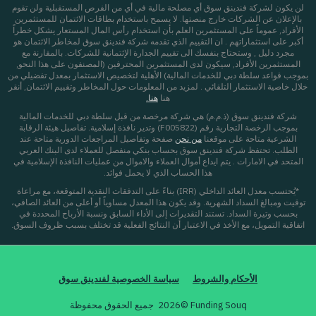
لن يكون لشركة فندينق سوق أي مصلحة مالية في أي من الفرص المستقبلية ولن تقوم
بالإعلان عن الشركات خارج منصتها. لا يسمح باستخدام بطاقات الائتمان للمستثمرين
الأفراد, عموماً على المستثمرين العلم بأن استخدام رأس المال المستعار يشكل خطراً
أكبر على استثماراتهم . ان التقييم الذي تقدمه شركة فندينق سوق لمخاطر الائتمان هو
مجرد دليل , وستحتاج بنفسك الى تقييم الجدارة الإئتمانية للشركات. بالمقارنة مع
المستثمرين الأفراد, سيكون لدى المستثمرين المحترفين (المصنفون على هذا النحو,
بموجب قواعد سلطة دبي للخدمات المالية) الأهلية لتخصيص الاستثمار بمعدل تفضيلي من
خلال خاصية الاستثمار التلقائي . لمزيد من المعلومات حول المخاطر وتقييم الائتمان, أنقر
هنا
هنا.
شركة فندينق سوق (ذ.م.م) هي شركة مرخصة من قبل سلطة دبي للخدمات المالية
بموجب الرخصة التجارية رقم (F005822) وتدير نافذة إسلامية. تفاصيل هيئة الرقابة
الشرعية متاحة على موقعنا
من نحن
صفحة
وتفاصيل المراجعات الدورية متاحة عند
الطلب. تحتفظ شركة فندينق سوق بحساب بنكي منفصل للعملاء لدى البنك العربي
المتحد في الامارات . يتم ايداع أموال العملاء والاموال من عمليات النافذة الإسلامية في
هذا الحساب الذي لا يحمل فوائد.
*يُحتسب معدل العائد الداخلي (IRR) بناءً على التدفقات النقدية المتوقعة، مع مراعاة
توقيت ومبالغ السداد الشهرية. وقد يكون هذا المعدل مساوياً أو أعلى من العائد الصافي،
بحسب وتيرة السداد. تستند التقديرات إلى الأداء السابق ونسبة الأرباح المحددة في
اتفاقية التمويل، مع الأخذ في الاعتبار أن النتائج الفعلية قد تختلف بسبب ظروف السوق.
الأحكام والشروط
سياسة الخصوصية لفندينق سوق
Funding Souq ©
2026
جميع الحقوق محفوظة