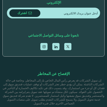
الإلكتروني.
اشترك
تابعونا على وسائل التواصل الاجتماعي
الإفصاح عن المخاطر
إن تمويل الشركات قد يعرض رأس المال الخاص بك إلى المخاطر، وخاصة في حالة
الشركات الناشئة. يمكن أن يؤدي خطر تعثر الشركات أو توقف عمليات فندينق سوق إلى
فقدان كل أو جزء من استثمارك، وقد يتسبب ذلك في تكبد تكاليف الخسارة أو التأخير في
الحصول على العوائد. سيكون لكل منشأة تم تمويلها عقد تمويل يتم إبرامه بين الشركة
والمستثمر وفندينق سوق بصفتها وكيل استثمار للمستثمرين. لا تقدم شركة فندينق سوق
خدمة تحويل التمويل ولا يسمح للشركات التقدم بطلب تمويل على منصات التمويل
الجماعي الأخرى خلال فترة التمويل.