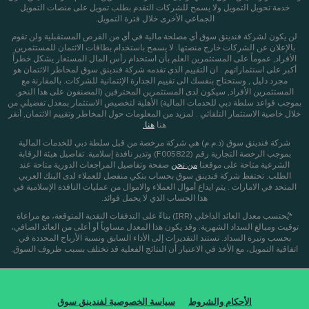
خدمة تحويل التمويل ولا يسمح للشركات التقدم بطلب تمويل على منصات التمويل
الجماعي الأخرى خلال فترة التمويل.
لن يكون لشركة فندينق سوق أي مصلحة مالية في أي من الفرص المستقبلية ولن تقوم
بالإعلان عن الشركات خارج منصتها. لا يسمح باستخدام بطاقات الائتمان للمستثمرين
الأفراد, عموماً على المستثمرين العلم بأن استخدام رأس المال المستعار يشكل خطراً
أكبر على استثماراتهم . ان التقييم الذي تقدمه شركة فندينق سوق لمخاطر الائتمان هو
مجرد دليل , وستحتاج بنفسك الى تقييم الجدارة الإئتمانية للشركات. بالمقارنة مع
المستثمرين الأفراد, سيكون لدى المستثمرين المحترفين (المصنفون على هذا النحو,
بموجب قواعد سلطة دبي للخدمات المالية) الأهلية لتخصيص الاستثمار بمعدل تفضيلي من
خلال خاصية الاستثمار التلقائي . لمزيد من المعلومات حول المخاطر وتقييم الائتمان, أنقر
هنا
هنا.
شركة فندينق سوق (ذ.م.م) هي شركة مرخصة من قبل سلطة دبي للخدمات المالية
بموجب الرخصة التجارية رقم (F005822) وتدير نافذة إسلامية. تفاصيل هيئة الرقابة
الشرعية متاحة على موقعنا
من نحن
صفحة
وتفاصيل المراجعات الدورية متاحة عند
الطلب. تحتفظ شركة فندينق سوق بحساب بنكي منفصل للعملاء لدى البنك العربي
المتحد في الامارات . يتم ايداع أموال العملاء والاموال من عمليات النافذة الإسلامية في
هذا الحساب الذي لا يحمل فوائد.
*يُحتسب معدل العائد الداخلي (IRR) بناءً على التدفقات النقدية المتوقعة، مع مراعاة
توقيت ومبالغ السداد الشهرية. وقد يكون هذا المعدل مساوياً أو أعلى من العائد الصافي،
بحسب وتيرة السداد. تستند التقديرات إلى الأداء السابق ونسبة الأرباح المحددة في
اتفاقية التمويل، مع الأخذ في الاعتبار أن النتائج الفعلية قد تختلف بسبب ظروف السوق.
الأحكام والشروط
سياسة الخصوصية لفندينق سوق