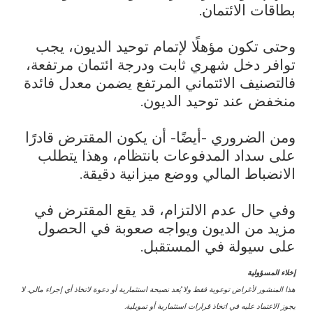
بطاقات الائتمان.
وحتى تكون مؤهلًا لإتمام توحيد الديون، يجب
توافر دخل شهري ثابت ودرجة ائتمان مرتفعة،
فالتصنيف الائتماني المرتفع يضمن معدل فائدة
منخفض عند توحيد الديون.
ومن الضروري -أيضًا- أن يكون المقترض قادرًا
على سداد المدفوعات بانتظام، وهذا يتطلب
الانضباط المالي ووضع ميزانية دقيقة.
وفي حال عدم الالتزام، قد يقع المقترض في
مزيد من الديون ويواجه صعوبة في الحصول
على سيولة في المستقبل.
إخلاء المسؤولية
هذا المنشور لأغراض توعوية فقط ولا يُعد نصيحة استثمارية أو دعوة لاتخاذ أي إجراء مالي. لا
يجوز الاعتماد عليه في اتخاذ قرارات استثمارية أو تمويلية.