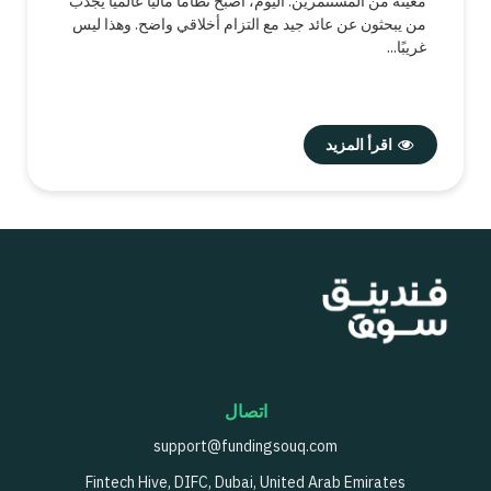
معيّنة من المستثمرين. اليوم، أصبح نظامًا ماليًا عالميًا يجذب
من يبحثون عن عائد جيد مع التزام أخلاقي واضح. وهذا ليس
غريبًا...
اقرأ المزيد
اتصال
support@fundingsouq.com
Fintech Hive, DIFC, Dubai, United Arab Emirates