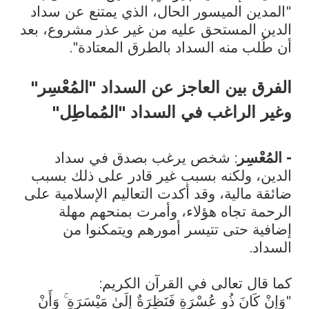
"المدين الميسور الحال، الذي يمتنع عن سداد
الدين المستحق عليه من غير عذر مشروع، بعد
أن طُلب منه السداد بالطرق المعتادة".
الفرق بين العاجز عن السداد "المُعْسِر"
وغير الراغب في السداد "المُماطِل"
- المُعْسِر
: شخص يرغب بصدق في سداد
الدين، ولكنه بسبب غير قادر على ذلك بسبب
ضائقة مالية، وقد أكدت التعاليم الإسلامية على
الرحمة تجاه هؤلاء، وأمرت بمنحهم مهلة
إضافية حتى تتيسر أمورهم ويتمكنوا من
السداد.
كما قال تعالى في القرآن الكريم:
"وَإِنْ كَانَ ذُو عُسْرَةٍ فَنَظِرَةٌ إِلَىٰ مَيْسَرَةٍ ۚ وَأَنْ