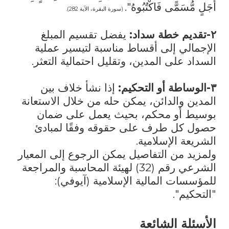
أَجَلٍ مُّسَمًّى فَاكْتُبُوهُ".
(سورة البقرة، الآية 282).
٢-تقديم خطة سداد:
يفضل تقسيم المبلغ
الإجمالي إلى أقساط مناسبة لتيسير عملية
السداد على المدين، وتقليل احتمالية التعثر.
٣-الوساطة أو التحكيم:
إذا نشأ خلاف بين
المدين والدائن، يمكن حله من خلال الاستعانة
بوسيط أو محكم، بحيث يعمل على ضمان
حصول كل طرف على حقوقه وفقًا لمبادئ
الشريعة الإسلامية.
ولمزيد من التفاصيل يمكن الرجوع إلى المعيار
الشرعي رقم (32) لهيئة المحاسبة والمراجعة
للمؤسسات المالية الإسلامية (آيوفي):
"التحكيم".
الأسئلة الشائعة