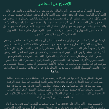
الإفصاح عن المخاطر
إن تمويل الشركات قد يعرض رأس المال الخاص بك إلى المخاطر، وخاصة في حالة
الشركات الناشئة. يمكن أن يؤدي خطر تعثر الشركات أو توقف عمليات فندينق سوق إلى
فقدان كل أو جزء من استثمارك، وقد يتسبب ذلك في تكبد تكاليف الخسارة أو التأخير في
الحصول على العوائد. سيكون لكل منشأة تم تمويلها عقد تمويل يتم إبرامه بين الشركة
والمستثمر وفندينق سوق بصفتها وكيل استثمار للمستثمرين. لا تقدم شركة فندينق سوق
خدمة تحويل التمويل ولا يسمح للشركات التقدم بطلب تمويل على منصات التمويل
الجماعي الأخرى خلال فترة التمويل.
لن يكون لشركة فندينق سوق أي مصلحة مالية في أي من الفرص المستقبلية ولن تقوم
بالإعلان عن الشركات خارج منصتها. لا يسمح باستخدام بطاقات الائتمان للمستثمرين
الأفراد, عموماً على المستثمرين العلم بأن استخدام رأس المال المستعار يشكل خطراً
أكبر على استثماراتهم . ان التقييم الذي تقدمه شركة فندينق سوق لمخاطر الائتمان هو
مجرد دليل , وستحتاج بنفسك الى تقييم الجدارة الإئتمانية للشركات. بالمقارنة مع
المستثمرين الأفراد, سيكون لدى المستثمرين المحترفين (المصنفون على هذا النحو,
بموجب قواعد سلطة دبي للخدمات المالية) الأهلية لتخصيص الاستثمار بمعدل تفضيلي من
خلال خاصية الاستثمار التلقائي . لمزيد من المعلومات حول المخاطر وتقييم الائتمان, أنقر
هنا
هنا.
شركة فندينق سوق (ذ.م.م) هي شركة مرخصة من قبل سلطة دبي للخدمات المالية
بموجب الرخصة التجارية رقم (F005822) وتدير نافذة إسلامية. تفاصيل هيئة الرقابة
الشرعية متاحة على موقعنا
من نحن
صفحة
وتفاصيل المراجعات الدورية متاحة عند
الطلب. تحتفظ شركة فندينق سوق بحساب بنكي منفصل للعملاء لدى البنك العربي
المتحد في الامارات . يتم ايداع أموال العملاء والاموال من عمليات النافذة الإسلامية في
هذا الحساب الذي لا يحمل فوائد.
*يُحتسب معدل العائد الداخلي (IRR) بناءً على التدفقات النقدية المتوقعة، مع مراعاة
توقيت ومبالغ السداد الشهرية. وقد يكون هذا المعدل مساوياً أو أعلى من العائد الصافي،