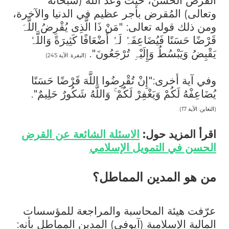
القرض الحسن، حيث وعد الله (سبحانه
وتعالى) المُقرض بأجر عظيم في الدنيا والآخرة،
ومن ذلك قوله تعالى: "مَنْ ذَا الَّذِی یُقْرِضُ اللَّہَ
قَرْضًا حَسَنًا فَیُضَاعِفَہُ لَہُ أَضْعَافًا کَثِیرَةً وَاللَّہُ
یَقْبِضُ وَیَبْسُطُ وَإِلَیْہِ تُرْجَعُونَ".
(البقرة: الآية 245)
وفي آية أخرى:"إِنْ تُقْرِضُوا اللَّهَ قَرْضًا حَسَنًا
يُضَاعِفْهُ لَكُمْ وَيَغْفِرْ لَكُمْ ۚ وَاللَّهُ شَكُورٌ حَلِيمٌ".
(التغابن: الآية 17).
اقرأ المزيد حول:
الاسئلة الشائعة عن القرض
الحسن في التمويل الإسلامي
من هو المدين المماطل؟
عرّفت هيئة المحاسبة والمراجعة للمؤسسات
المالية الإسلامية (آيوفي) المدين المماطل بأنه: