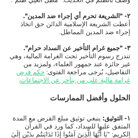
٢- "الشريعة تحرم أي إجراء ضد المدين".
أعطت الشريعة الإسلامية الدائن حق اتخاذ
إجراء ضد المدين المماطل.
٣- "جميع غرام التأخير عن السداد حرام".
تندرج رسوم التأخير تحت الغرامة المالية، وهي
غير جائزة عند جمهور العلماء، ولمزيد من
التفاصيل، يُرجى مراجعة الفتوى:
حكم فرض
غرامة مالية على من يتأخر عن الاجتماعات
.
الحلول وأفضل الممارسات
١- التوثيق:
ينبغي توثيق مبلغ القرض مع المدة
المتفق عليها للسداد، كما ورد في القرآن
الكريم: "يَا أَيُّهَا الَّذِينَ آمَنُوا إِذَا تَدَايَنتُم بِدَيْنٍ إِلَىٰ