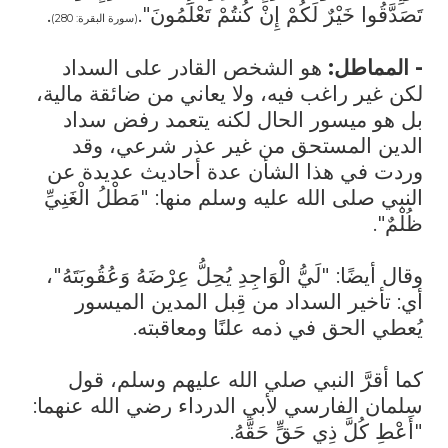
تَصَدَّقُوا خَيْرٌ لَكُمْ إِنْ كُنتُمْ تَعْلَمُونَ".
.
(سورة البقرة: 280)
- المماطل:
هو الشخص القادر على السداد
لكن غير راغب فيه، ولا يعاني من ضائقة مالية،
بل هو ميسور الحال لكنه يتعمد رفض سداد
الدين المستحق من غير عذر شرعي، وقد
وردت في هذا الشأن عدة أحاديث عديدة عن
النبي صلى الله عليه وسلم منها: "مَطْلُ الْغَنِيِّ
ظُلْمٌ".
وقال أيضًا: "لَيُّ الْوَاجِدِ يُحِلُّ عِرْضَهُ وَعُقُوبَتَهُ"،
أي: تأخير السداد من قِبل المدين الميسور
يُعطي الحق في ذمه علنًا ومعاقبته.
كما أقرَّ النبي صلي الله عليهم وسلم، قول
سلمان الفارسي لأبي الدرداء رضي الله عنهما:
"أَعْطِ كُلَّ ذِي حَقٍّ حَقَّهُ.