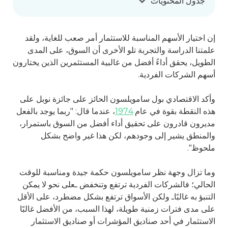
جدول المحتويات
إن اختيار الأسهم المناسبة للاستثمار أمر صعب للغاية، ولقد
علمتنا الدراسة والتجربة تلو الأخرى أن السوق، على المدى
الطويل، يحقق أداءً أفضل من غالبية المستثمرين الذين يختارون
أسهم الشركات الفردية.
وأكد الاقتصادي بول سامويلسون الحائز على جائزة نوبل على
هذه النقطة بقوة في عام
1974
، عندما قال: "ربما يوجد بالفعل
مديرون قادرون على تحقيق أداء أفضل من السوق باستمرار،
والمنطق يشير إلى وجودهم، لكن هذا غير واضح بشكل
ملحوظ".
وما تزال وجهة نظر سامويلسون حكمة جيدة ومناسبة للوقت
الحالي؛ فالشركات الفردية ترتفع وتنخفض ـعلى نحو لا يمكن
التنبؤ به غالبًاـ ولكن الأسواق ترتفع بشكل مضطرد، على الأقل
على مدى فترات زمنية طويلة، لهذا السبب، من الأفضل غالبًا
الاستثمار في أحد صناديق المؤشرات أو صناديق الاستثمار