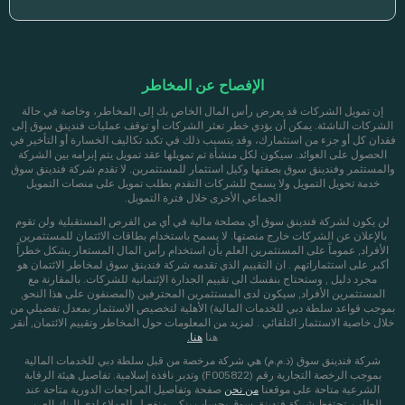
الإفصاح عن المخاطر
إن تمويل الشركات قد يعرض رأس المال الخاص بك إلى المخاطر، وخاصة في حالة
الشركات الناشئة. يمكن أن يؤدي خطر تعثر الشركات أو توقف عمليات فندينق سوق إلى
فقدان كل أو جزء من استثمارك، وقد يتسبب ذلك في تكبد تكاليف الخسارة أو التأخير في
الحصول على العوائد. سيكون لكل منشأة تم تمويلها عقد تمويل يتم إبرامه بين الشركة
والمستثمر وفندينق سوق بصفتها وكيل استثمار للمستثمرين. لا تقدم شركة فندينق سوق
خدمة تحويل التمويل ولا يسمح للشركات التقدم بطلب تمويل على منصات التمويل
الجماعي الأخرى خلال فترة التمويل.
لن يكون لشركة فندينق سوق أي مصلحة مالية في أي من الفرص المستقبلية ولن تقوم
بالإعلان عن الشركات خارج منصتها. لا يسمح باستخدام بطاقات الائتمان للمستثمرين
الأفراد, عموماً على المستثمرين العلم بأن استخدام رأس المال المستعار يشكل خطراً
أكبر على استثماراتهم . ان التقييم الذي تقدمه شركة فندينق سوق لمخاطر الائتمان هو
مجرد دليل , وستحتاج بنفسك الى تقييم الجدارة الإئتمانية للشركات. بالمقارنة مع
المستثمرين الأفراد, سيكون لدى المستثمرين المحترفين (المصنفون على هذا النحو,
بموجب قواعد سلطة دبي للخدمات المالية) الأهلية لتخصيص الاستثمار بمعدل تفضيلي من
خلال خاصية الاستثمار التلقائي . لمزيد من المعلومات حول المخاطر وتقييم الائتمان, أنقر
هنا
هنا.
شركة فندينق سوق (ذ.م.م) هي شركة مرخصة من قبل سلطة دبي للخدمات المالية
بموجب الرخصة التجارية رقم (F005822) وتدير نافذة إسلامية. تفاصيل هيئة الرقابة
الشرعية متاحة على موقعنا
من نحن
صفحة
وتفاصيل المراجعات الدورية متاحة عند
الطلب. تحتفظ شركة فندينق سوق بحساب بنكي منفصل للعملاء لدى البنك العربي