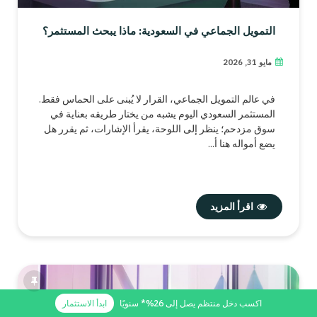
التمويل الجماعي في السعودية: ماذا يبحث المستثمر؟
مايو 31, 2026
في عالم التمويل الجماعي، القرار لا يُبنى على الحماس فقط.
المستثمر السعودي اليوم يشبه من يختار طريقه بعناية في
سوق مزدحم؛ ينظر إلى اللوحة، يقرأ الإشارات، ثم يقرر هل
يضع أمواله هنا أ...
اقرأ المزيد
اكسب دخل منتظم يصل إلى 26%* سنويًا
ابدأ الاستثمار