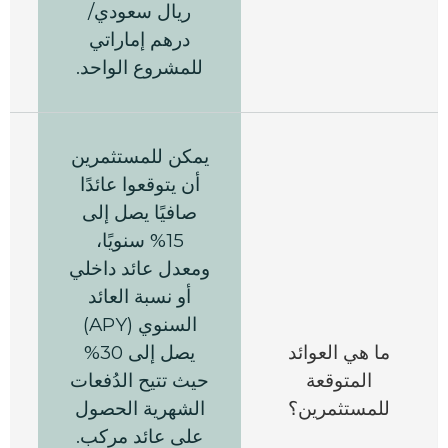
ريال سعودي/
درهم إماراتي
للمشروع الواحد.
يمكن للمستثمرين
أن يتوقعوا عائدًا
صافيًا يصل إلى
15% سنويًا،
ومعدل عائد داخلي
أو نسبة العائد
السنوي (
APY
)
ي
ما هي العوائد
يصل إلى 30%
المتوقعة
حيث تتيح الدُفعات
للمستثمرين؟
الشهرية الحصول
على عائد مركب.