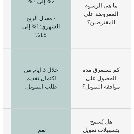
2% إلى 3%
ما هي الرسوم
المفروضة على
- معدل الربح
المقترضين؟
الشهري: 1% إلى
1.5%
ي
كم تستغرق مدة
خلال 3 أيام من
الحصول على
اكتمال تقديم
موافقة التمويل؟
طلب التمويل.
هل يُسمح
بتسهيلات تمويل
نعم
.