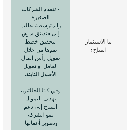
- تتقدم الشركات
ا
الصغيرة
و
والمتوسطة بطلب
ت
إلى فندينق سوق
ر
ما الاستثمار
لتحقيق خطط
المتاح؟
نموها من خلال
تمويل رأس المال
العامل أو تمويل
الأصول الثابتة،
ل
وفي كلتا الحالتين،
يهدف التمويل
المتاح إلى دعم
نمو الشركة
وتطوير أعمالها.