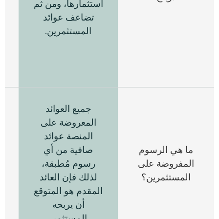
استثمارها، ومن ثم
(
تضاعف عوائد
المستثمرين.
ا
جميع العوائد
المعروضة على
المنصة عوائد
ما هي الرسوم
صافية من أي
المفروضة على
رسوم مُطبقة،
المستثمرين؟
لذلك فإن العائد
المقدم هو المتوقع
أن يربحه
المستثمر.