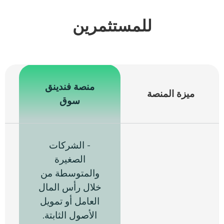
للمستثمرين
منصة
فندينق
ميزة المنصة
سوق
- الشركات
الصغيرة
والمتوسطة من
خلال رأس المال
العامل أو تمويل
ي
الأصول الثابتة
.