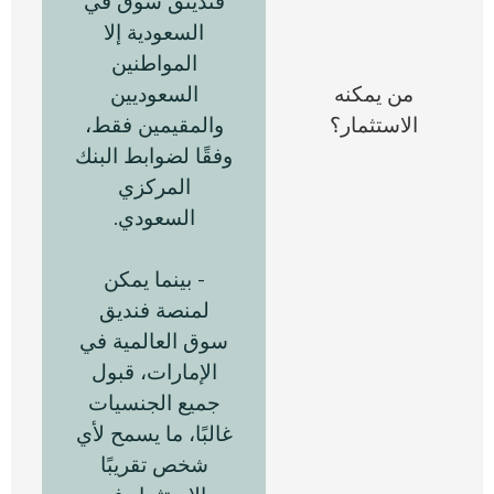
فندينق سوق في
السعودية إلا
المواطنين
من يمكنه
السعوديين
ي
الاستثمار؟
والمقيمين فقط،
وفقًا لضوابط البنك
ح
المركزي
السعودي.
- بينما يمكن
لمنصة فنديق
سوق العالمية في
الإمارات، قبول
جميع الجنسيات
غالبًا، ما يسمح لأي
شخص تقريبًا