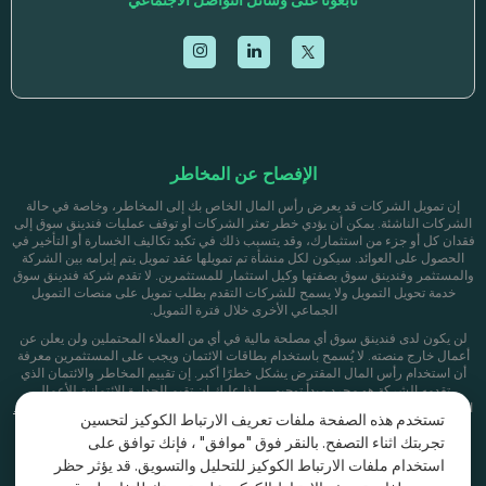
تابعونا على وسائل التواصل الاجتماعي
الإفصاح عن المخاطر
إن تمويل الشركات قد يعرض رأس المال الخاص بك إلى المخاطر، وخاصة في حالة
الشركات الناشئة. يمكن أن يؤدي خطر تعثر الشركات أو توقف عمليات فندينق سوق إلى
فقدان كل أو جزء من استثمارك، وقد يتسبب ذلك في تكبد تكاليف الخسارة أو التأخير في
الحصول على العوائد. سيكون لكل منشأة تم تمويلها عقد تمويل يتم إبرامه بين الشركة
والمستثمر وفندينق سوق بصفتها وكيل استثمار للمستثمرين. لا تقدم شركة فندينق سوق
خدمة تحويل التمويل ولا يسمح للشركات التقدم بطلب تمويل على منصات التمويل
الجماعي الأخرى خلال فترة التمويل.
لن يكون لدى فندينق سوق أي مصلحة مالية في أي من العملاء المحتملين ولن يعلن عن
أعمال خارج منصته. لا يُسمح باستخدام بطاقات الائتمان ويجب على المستثمرين معرفة
أن استخدام رأس المال المقترض يشكل خطرًا أكبر. إن تقييم المخاطر والائتمان الذي
تقدمه الشركة هو مجرد مبدأ توجيهي, لذا عليك ان تقيم الجدارة الائتمانية للأعمال
الأساسية. للحصول على معلومات إضافية حول المخاطر وتقييم الائتمان, فضلا اضغط
هنا.
تستخدم هذه الصفحة ملفات تعريف الارتباط الكوكيز لتحسين
*يُحتسب معدل العائد الداخلي (IRR) بناءً على التدفقات النقدية المتوقعة، مع مراعاة
تجربتك اثناء التصفح. بالنقر فوق "موافق" ، فإنك توافق على
توقيت ومبالغ السداد الشهرية. وقد يكون هذا المعدل مساوياً أو أعلى من العائد الصافي،
استخدام ملفات الارتباط الكوكيز للتحليل والتسويق.
قد يؤثر حظر
بحسب وتيرة السداد. تستند التقديرات إلى الأداء السابق ونسبة الأرباح المحددة في