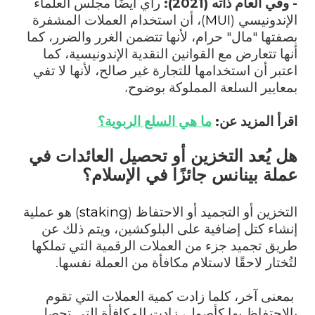
- وفي العام ذاته (2021):
رأي أيضًا مجلس العلماء
الإندونيسي (
MUI
)، أن استخدام العملات المشفرة
بصفتها "مال" حرام، لأنها تتضمن الغرر والضرر، كما
أنها تتعارض مع القوانين النقدية الإندونيسية، كما
اعتبر أن استخدامها للتجارة غير صالح، لأنها لا تفي
بمعايير السلعة المملوكة بوضوح
،
اقرأ المزيد عن:
ما هي السلع الربوية؟
هل يُعد التخزين أو تحصيل العائدات في
عملة بينانس جائزًا في الإسلام؟
التخزين أو التجميد أو الاحتفاظ (
staking
) هو عملية
إنشاء كتل إضافية على البلوكشين، ويتم ذلك عن
طريق تجميد جزء من العملات الرقمية التي تملكها
لتُختار لاحقًا لاستلام مكافأة من العملة نفسها.
بمعنى آخر، كلما زادت كمية العملات التي تقوم
بالاحتفاظ بها كأصول، زادت المكافأة التي تحصل