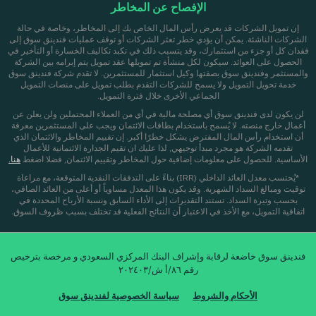
الإفصاح عن المخاطر
إن تمويل الشركات قد يعرض رأس المال الخاص بك إلى المخاطر، وخاصة في حالة
الشركات الناشئة. يمكن أن يؤدي خطر تعثر الشركات أو توقف عمليات فندينق سوق إلى
فقدان كل أو جزء من استثمارك، وقد يتسبب ذلك في تكبد تكاليف الخسارة أو التأخير في
الحصول على العوائد. سيكون لكل منشأة تم تمويلها عقد تمويل يتم إبرامه بين الشركة
والمستثمر وفندينق سوق بصفتها وكيل استثمار للمستثمرين. لا تقدم شركة فندينق سوق
خدمة تحويل التمويل ولا يسمح للشركات التقدم بطلب تمويل على منصات التمويل
الجماعي الأخرى خلال فترة التمويل.
لن يكون لدى فندينق سوق أي مصلحة مالية في أي من العملاء المحتملين ولن يعلن عن
أعمال خارج منصته. لا يُسمح باستخدام بطاقات الائتمان ويجب على المستثمرين معرفة
أن استخدام رأس المال المقترض يشكل خطرًا أكبر. إن تقييم المخاطر والائتمان الذي
تقدمه الشركة هو مجرد مبدأ توجيهي, لذا عليك ان تقيم الجدارة الائتمانية للأعمال
الأساسية. للحصول على معلومات إضافية حول المخاطر وتقييم الائتمان, فضلا اضغط
هنا.
*يُحتسب معدل العائد الداخلي (IRR) بناءً على التدفقات النقدية المتوقعة، مع مراعاة
توقيت ومبالغ السداد الشهرية. وقد يكون هذا المعدل مساوياً أو أعلى من العائد الصافي،
بحسب وتيرة السداد. تستند التقديرات إلى الأداء السابق ونسبة الأرباح المحددة في
اتفاقية التمويل، مع الأخذ في الاعتبار أن النتائج الفعلية قد تختلف بسبب ظروف السوق.
فندينق سوق خاضعة لرقابة وإشراف البنك المركزي السعودي و مرخصة بترخيص
رقم ٨٦/أ ش/٢٠٢٤٠٣
الأحكام والشروط
سياسة الخصوصية لفندينق سوق