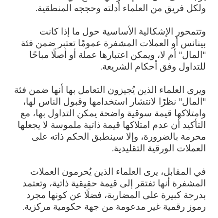
ولكل فريق من العلماء أدلته وحججه المنطقية.
وتتمحور الإشكالية الأساسية حول ما إذا كانت
بينانس أو العملات المشفرة عمومًا تعتبر ضمن فئة
"المال" أم لا، ويمكن اعتبارها عملة أو أصلًا مباحًا
للتداول وفق أحكام الشريعة.
ويرى العلماء الذين يُجيزون التعامل بها أنها ضمن فئة
"المال" نظرًا لانتشار استخدامها وقبول الناس لها،
وامتلاكها قيمة سوقية واضحة يمكن التداول بها، مع
التأكيد أن عدم امتلاكها قيمة ذاتية ملموسة لا يجعلها
محرمة بالضرورة، وإلا سينطبق الحكم ذاته على
العملات الورقية التقليدية.
في المقابل، يرى العلماء الذين يُحرمون العملات
المشفرة أنها تفتقر إلى قيمة حقيقية ذاتية، وتعتمد
بدرجة كبيرة على المضاربة، فضلًا عن كونها مجرد
رموز رقمية غير مدعومة من جهة حكومية مركزية.