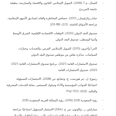
•
الجمال، م. أ. (2006)، التمويل الإسلامي: القانون والاقتصاد والممارسة، مطبعة
جامعة كامبريدج.
•
حياة.ر وكراوسل.ر (2011)، خصائص المخاطرة والعائد لصناديق الأسهم الإسلامية،
مراجعة الأسواق الناشئة، 12(2)، 189-203.
•
صندوق النقد الدولي (2020)، التوقعات الاقتصادية الإقليمية: الشرق الأوسط
وآسيا الوسطى، صندوق النقد الدولي.
•
كامر.أ وآخرون (2015). التمويل الإسلامي: الفرص، والتحديات، وخيارات
السياسات، مذكرة نقاش من موظفي صندوق النقد الدولي.
•
صندوق الاستثمارات العامة (2021)، برنامج صندوق الاستثمارات العامة (2021-
2025)، صندوق الاستثمارات العامة.
•
رينبوغ، ل.، تير هورست، ج، وتشانغ، س (2008)، الاستثمارات المسؤولة
اجتماعيًا: الجوانب المؤسسية والأداء وسلوك المستثمر، مجلة الخدمات المصرفية
والمالية، 32(9)، 1723-1742.
•
رؤية السعودية 2030 (2016)، رؤية المملكة العربية السعودية 2030.
•
سباركس، ر.، وكاوتون، س. ج. (2004) الاستثمار المسؤول اجتماعيًا: مراجعة
للعلاقة الناشئة مع المسؤولية الاجتماعية للشركات، مجلة أخلاقيات الأعمال،