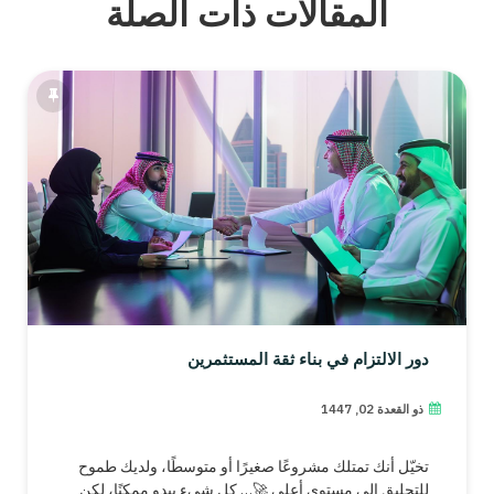
المقالات ذات الصلة
دور الالتزام في بناء ثقة المستثمرين
ذو القعدة 02, 1447
تخيّل أنك تمتلك مشروعًا صغيرًا أو متوسطًا، ولديك طموح
للتحليق إلى مستوى أعلى 🚀… كل شيء يبدو ممكنًا، لكن